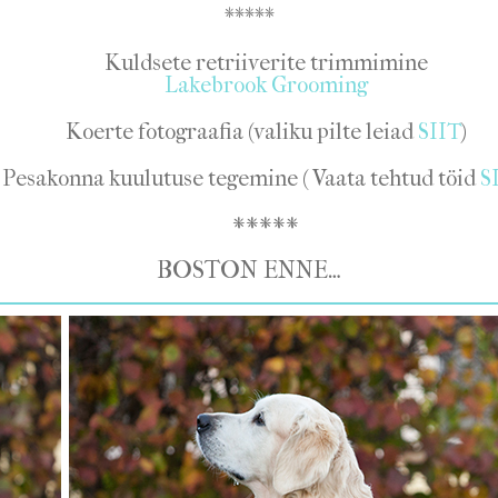
*****
Kuldsete retriiverite trimmimine
Lakebrook Grooming
Koerte fotograafia (valiku pilte leiad
SIIT
)
Pesakonna kuulutuse tegemine ( Vaata tehtud töid
S
*****
BOSTON ENNE…