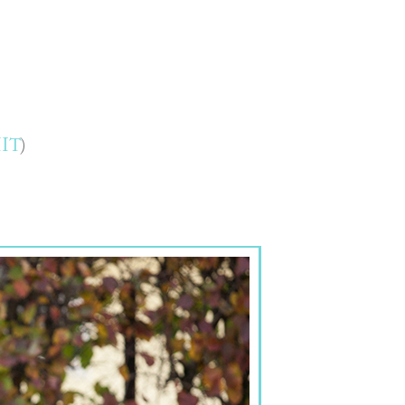
IIT
)